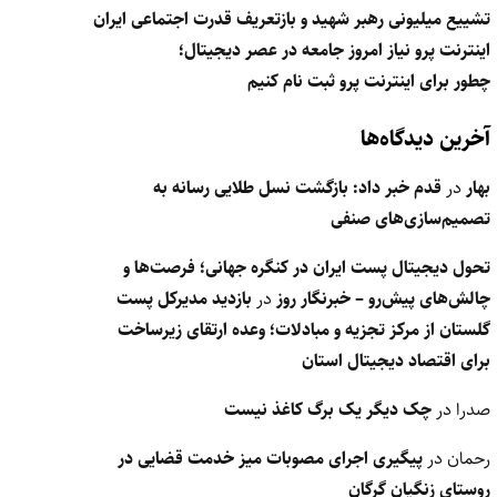
تشییع میلیونی رهبر شهید و بازتعریف قدرت اجتماعی ایران
اینترنت پرو نیاز امروز جامعه در عصر دیجیتال؛
چطور برای اینترنت پرو ثبت نام کنیم
آخرین دیدگاه‌ها
بهار
در
قدم خبر داد: بازگشت نسل طلایی رسانه به
تصمیم‌سازی‌های صنفی
تحول دیجیتال پست ایران در کنگره جهانی؛ فرصت‌ها و
چالش‌های پیش‌رو – خبرنگار روز
در
بازدید مدیرکل پست
گلستان از مرکز تجزیه و مبادلات؛ وعده ارتقای زیرساخت
برای اقتصاد دیجیتال استان
صدرا
در
چک دیگر یک برگ کاغذ نیست
رحمان
در
پیگیری اجرای مصوبات میز خدمت قضایی در
روستای زنگیان گرگان