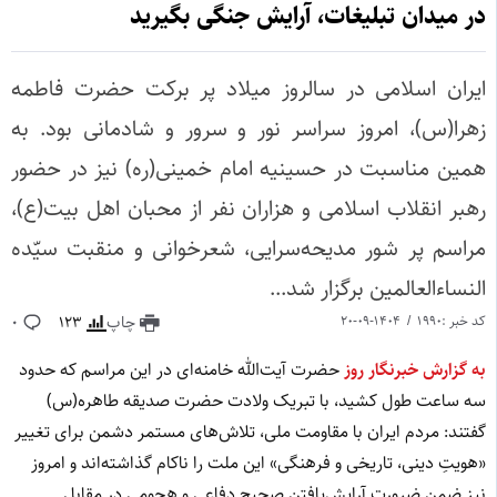
در میدان تبلیغات، آرایش جنگی بگیرید
ایران اسلامی در سالروز میلاد پر برکت حضرت فاطمه
زهرا(س)، امروز سراسر نور و سرور و شادمانی بود. به
همین مناسبت در حسینیه امام خمینی(ره) نیز در حضور
رهبر انقلاب اسلامی و هزاران نفر از محبان اهل بیت(ع)،
مراسم پر شور مدیحه‌سرایی، شعرخوانی و منقبت سیّده
النساء‌العالمین برگزار شد...
کد خبر :1990
۱۴۰۴-۰۹-۲۰
چاپ
123
0
به گزارش خبرنگار روز
حضرت آیت‌الله خامنه‌ای در این مراسم که حدود
سه ساعت طول کشید، با تبریک ولادت حضرت صدیقه طاهره(س)
گفتند: مردم ایران با مقاومت ملی، تلاش‌های مستمر دشمن برای تغییر
«هویتِ دینی، تاریخی و فرهنگی» این ملت را ناکام گذاشته‌اند و امروز
نیز ضمن ضرورت آرایش‌یافتن صحیح دفاعی و هجومی در مقابل