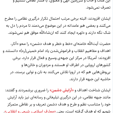
این مُلک و خاک و سرزمین الهی و معنوی، با فشار نظامی تسلیم و
تصرف نمی‌شود.
ایشان افزودند: البته برخی مرتب احتمال تکرار درگیری نظامی را مطرح
می‌کنند و بعضی هم عامدانه در این موضوع می‌دمند تا مردم را دل به
شک نگه‌ دارند و دلهره ایجاد کنند که ان‌شاءالله موفق هم نمی‌شوند.
حضرت آیت‌الله خامنه‌ای «خط و خطر و هدف دشمن» را محو «آثار،
اهداف و مفاهیم انقلاب و فراموش‌شدن یاد امام خمینی(ره)» دانستند و
افزودند: آمریکا در مرکز این جبهه‌ی وسیع و فعال قرار دارد، برخی
کشورهای اروپایی در اطراف او هستند و مزدوران و خائن‌ها و
بی‌وطن‌هایی هم که در اروپا تلاش می‌کنند به نان و نوایی برسند، در
حاشیه این جبهه قرار دارند.
ایشان شناخت اهداف و
«آرایش دشمن»
را ضروری برشمردند و گفتند:
مانند جبهه نظامی، در این درگیری تبلیغاتی و رسانه‌ای نیز باید آرایش
خود را متناسب نظم و طرح و هدف دشمن تعریف و بر نقاطی متمرکز
شویم که او هدف گرفته است، یعنی
«معارف اسلامی، شیعی و انقلابی»
.