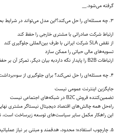
گرفته می‌شود.
__
۳. چه مسئله‌ای را حل می‌کند؟این مدل می‌تواند در شرایط بحران:
ارتباط شرکت صادراتی با مشتری خارجی را حفظ کند
از نقض SLA شرکت ایرانی با طرف بین‌المللی جلوگیری کند
تسویه‌های مالی حیاتی را ممکن سازد
ارتباطات B2B را پایدار نگه داردبه بیان دیگر، تمرکز آن بر حفظ «عملیات حیاتی» است، نه تضمین فروش در بازار مصرفی.
۴. چه مسئله‌ای را حل نمی‌کند؟ برای جلوگیری از سوءبرداشت، باید صریح بود.اینترنت سازمانی:
جایگزین اینترنت عمومی نیست
تضمین‌کننده فروش B2C در شبکه‌های اجتماعی نیست
راه‌حل همه چالش‌های اقتصاد دیجیتال نیستاگر مشتری نها
این راهکار مکمل سایر سیاست‌های توسعه زیرساخت است، نه
۵. چارچوب استفاده؛ محدود، هدفمند و مبتنی بر نیاز عملیاتیدر مدل‌های حرفه‌ای، دسترسی به ارتباطات سازمانی پایدار معمولاً: